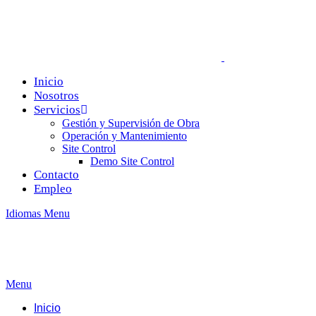
Inicio
Nosotros
Servicios
Gestión y Supervisión de Obra
Operación y Mantenimiento
Site Control
Demo Site Control
Contacto
Empleo
Idiomas
Menu
Menu
Inicio